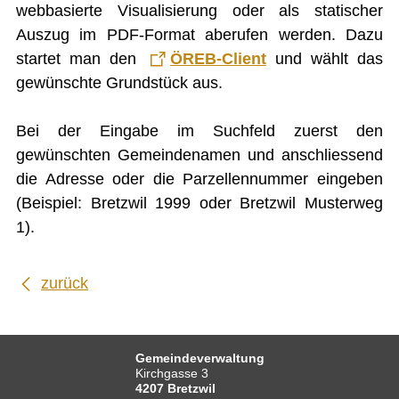
FINANZEN
webbasierte Visualisierung oder als statischer
Auszug im PDF-Format aberufen werden. Dazu
IMMOBILIENANGEBOTE
startet man den
ÖREB-Client
und wählt das
GEWERBE
gewünschte Grundstück aus.
STICHWORTVERZEICHNIS
Bei der Eingabe im Suchfeld zuerst den
GÄSTEBUCH
gewünschten Gemeindenamen und anschliessend
die Adresse oder die Parzellennummer eingeben
LINKS
(Beispiel: Bretzwil 1999 oder Bretzwil Musterweg
1).
Startseite
Inhalt
zurück
Kontakt
Impressum
Gemeindeverwaltung
Datenschutz
Kirchgasse 3
4207 Bretzwil