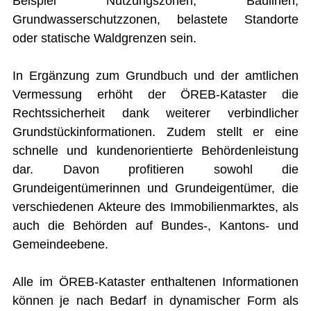
Beispiel Nutzungszonen, Baulinen,
Leistungskataster Bretzwil
Grundwasserschutzzonen, belastete Standorte
Mitarbeiter Gemeinde Bretzwil
Notariat Basel-Landschaft
oder statische Waldgrenzen sein.
ÖREB-Kataster
Photovoltaikanlage
Reglemente und Verordnungen
In Ergänzung zum Grundbuch und der amtlichen
Sömmerungsbetrieb Stierenberg
Vermessung erhöht der ÖREB-Kataster die
Strafregisterauszug
Unentgeltliche Rechtsauskunft
Rechtssicherheit dank weiterer verbindlicher
Zivilstandsamt
Grundstückinformationen. Zudem stellt er eine
schnelle und kundenorientierte Behördenleistung
BILDUNG
dar. Davon profitieren sowohl die
KULTUR UND FREIZEIT
Grundeigentümerinnen und Grundeigentümer, die
verschiedenen Akteure des Immobilienmarktes, als
SOZIALES / GESUNDHEIT
auch die Behörden auf Bundes-, Kantons- und
VERKEHR
Gemeindeebene.
SICHERHEIT
Alle im ÖREB-Kataster enthaltenen Informationen
ENTSORGUNG UND UMWELT
können je nach Bedarf in dynamischer Form als