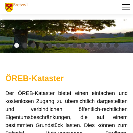
PORTRÄT
AKTUELLES
VERWALTUNG
Abstimmungen und Wahlen
Baugesuche
Behörden und Kommissionen
Betreibungsamt
ÖREB-Kataster
Dienstleistungen
Eigentümerabfrage Grundstücke
Ehrenbürger der Gemeinde Bretzwil
Der ÖREB-Kataster bietet einen einfachen und
Einwohnerkontrolle Bretzwil
kostenlosen Zugang zu übersichtlich dargestellten
Formulare
und verbindlichen öffentlich-rechtlichen
Friedensrichteramt
Gemeindepräsidenten ab dem Jahr 1833
Eigentumsbeschränkungen, die auf einem
Gemeinderat
bestimmten Grundstück lasten. Dies können zum
Gemeindeversammlung
Gemeindeverwaltung