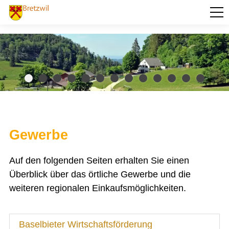
PORTRÄT
AKTUELLES
VERWALTUNG
BILDUNG
KULTUR UND FREIZEIT
Gewerbe
SOZIALES / GESUNDHEIT
Auf den folgenden Seiten erhalten Sie einen
VERKEHR
Überblick über das örtliche Gewerbe und die
SICHERHEIT
weiteren regionalen Einkaufsmöglichkeiten.
ENTSORGUNG UND UMWELT
FINANZEN
Baselbieter Wirtschaftsförderung