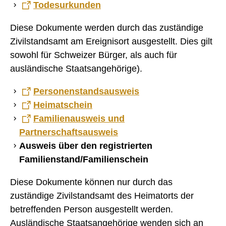
Todesurkunden
Identitätskarte
Schweizer Pass
Diese Dokumente werden durch das zuständige
Zivilstandsamt am Ereignisort ausgestellt. Dies gilt
Meldepflicht Vermieter
sowohl für Schweizer Bürger, als auch für
Formulare
ausländische Staatsangehörige).
Friedensrichteramt
Gemeindepräsidenten ab dem Jahr 1833
Gemeinderat
Personenstandsausweis
Gemeindeversammlung
Heimatschein
Gemeindeverwaltung
Leistungskataster Bretzwil
Familienausweis und
Mitarbeiter Gemeinde Bretzwil
Partnerschaftsausweis
Notariat Basel-Landschaft
ÖREB-Kataster
Ausweis über den registrierten
Photovoltaikanlage
Familienstand/Familienschein
Reglemente und Verordnungen
Sömmerungsbetrieb Stierenberg
Strafregisterauszug
Diese Dokumente können nur durch das
Unentgeltliche Rechtsauskunft
zuständige Zivilstandsamt des Heimatorts der
Zivilstandsamt
betreffenden Person ausgestellt werden.
BILDUNG
Ausländische Staatsangehörige wenden sich an