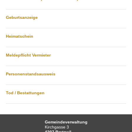
Startseite
Geburtsanzeige
Inhalt
Kontakt
Heimatschein
Impressum
Datenschutz
Meldepflicht Vermieter
Druckansicht
Personenstandsausweis
Tod / Bestattungen
Gemeindeverwaltung
Kirchgasse 3
4207 Bretzwil