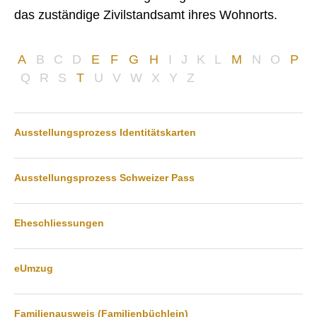
das zuständige Zivilstandsamt ihres Wohnorts.
KULTUR UND FREIZEIT
SOZIALES / GESUNDHEIT
A
B
C
D
E
F
G
H
I
J
K
L
M
N
O
P
VERKEHR
Q
R
S
T
U
V
W
X
Y
Z
SICHERHEIT
ENTSORGUNG UND UMWELT
Ausstellungsprozess Identitätskarten
FINANZEN
Ausstellungsprozess Schweizer Pass
IMMOBILIENANGEBOTE
GEWERBE
Eheschliessungen
STICHWORTVERZEICHNIS
GÄSTEBUCH
eUmzug
LINKS
Familienausweis (Familienbüchlein)