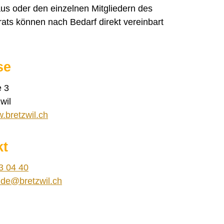
us oder den einzelnen Mitgliedern des
ts können nach Bedarf direkt vereinbart
se
e 3
wil
w.bretzwil.ch
kt
3 04 40
nd
br
tzw
l
ch