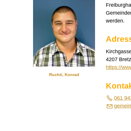
Freiburgha
Gemeindera
werden.
Adres
Kirchgass
4207 Bretz
https://ww
Ruchti, Konrad
Konta
061 94
g
m