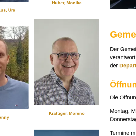
Huber, Monika
us, Urs
Gemei
Der Gemein
verantwort
der
Depar
Öffnun
Die Öffnun
Montag, Mi
Krattiger, Moreno
anny
Donnerstag
Termine m