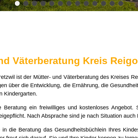
nd Väterberatung Kreis Reigo
tzwil ist der Mütter- und Väterberatung des Kreises Re
gen über die Entwicklung, die Ernährung, die Gesundheit
en Kindergarten.
e Beratung ein freiwilliges und kostenloses Angebot. 
eigepflicht. Nach Absprache sind je nach Situation auc
e in die Beratung das Gesundheitsbüchlein Ihres Kinde
r freut sich darauf, Sie und Ihre Kinder kennen zu lerne