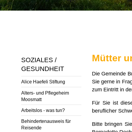
Mütter u
SOZIALES /
GESUNDHEIT
Die Gemeinde Bre
Sie gerne in Fra
Alice Haefeli Stiftung
zum Eintritt in d
Alters- und Pflegeheim
Moosmatt
Für Sie ist dies
Arbeitslos - was tun?
beruflicher Schw
Behindertenausweis für
Bitte bringen Si
Reisende
Bernadette Reche