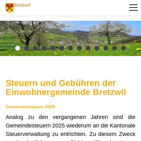
PORTRÄT
AKTUELLES
VERWALTUNG
BILDUNG
KULTUR UND FREIZEIT
Steuern und Gebühren der
SOZIALES / GESUNDHEIT
Einwohnergemeinde Bretzwil
VERKEHR
Gemeindesteuern 2025
SICHERHEIT
Analog zu den vergangenen Jahren sind die
Gemeindesteuern 2025 wiederum an die Kantonale
ENTSORGUNG UND UMWELT
Steuerverwaltung zu entrichten. Zu diesem Zweck
FINANZEN