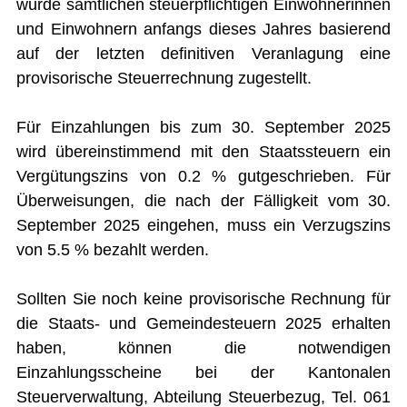
wurde sämtlichen steuerpflichtigen Einwohnerinnen
Budget
und Einwohnern anfangs dieses Jahres basierend
auf der letzten definitiven Veranlagung eine
Rechnung
provisorische Steuerrechnung zugestellt.
Steuern und Gebühren
IMMOBILIENANGEBOTE
Für Einzahlungen bis zum 30. September 2025
wird übereinstimmend mit den Staatssteuern ein
GEWERBE
Vergütungszins von 0.2 % gutgeschrieben. Für
STICHWORTVERZEICHNIS
Überweisungen, die nach der Fälligkeit vom 30.
GÄSTEBUCH
September 2025 eingehen, muss ein Verzugszins
von 5.5 % bezahlt werden.
LINKS
Sollten Sie noch keine provisorische Rechnung für
die Staats- und Gemeindesteuern 2025 erhalten
Startseite
haben, können die notwendigen
Inhalt
Einzahlungsscheine bei der Kantonalen
Kontakt
Steuerverwaltung, Abteilung Steuerbezug, Tel. 061