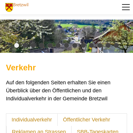
PORTRÄT
AKTUELLES
VERWALTUNG
BILDUNG
Verkehr
KULTUR UND FREIZEIT
Auf den folgenden Seiten erhalten Sie einen
SOZIALES / GESUNDHEIT
Überblick über den Öffentlichen und den
VERKEHR
Individualverkehr in der Gemeinde Bretzwil
Individualverkehr
Öffentlicher Verkehr
Reklamen an Strassen
Individualverkehr
Öffentlicher Verkehr
Spartageskarte Gemeinde SBB
Reklamen an Strassen
SBB-Tageskarten