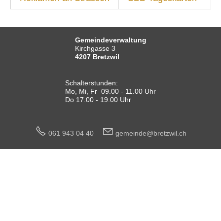
SICHERHEIT
ENTSORGUNG UND UMWELT
FINANZEN
Gemeindeverwaltung
Kirchgasse 3
4207 Bretzwil
IMMOBILIENANGEBOTE
GEWERBE
Schalterstunden:
Mo, Mi, Fr 09.00 - 11.00 Uhr
STICHWORTVERZEICHNIS
Do 17.00 - 19.00 Uhr
GÄSTEBUCH
061 943 04 40
g
m
nd
br
tzw
l
ch
LINKS
Startseite
Inhalt
Kontakt